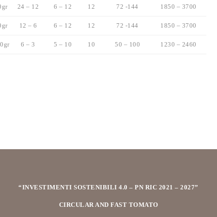
0gr
24 – 12
6 – 12
12
72 -144
1850 – 3700
0gr
12 – 6
6 – 12
12
72 -144
1850 – 3700
0gr
6 – 3
5 – 10
10
50 – 100
1230 – 2460
“INVESTIMENTI SOSTENIBILI 4.0 – PN RIC 2021 – 2027”
CIRCULAR AND FAST TOMATO