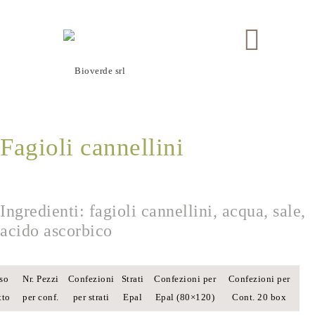
Fagioli cannellini
Ingredienti: fagioli cannellini, acqua, sale,
acido ascorbico
so
Nr. Pezzi
Confezioni
Strati
Confezioni per
Confezioni per
tto
per conf.
per strati
Epal
Epal (80×120)
Cont. 20 box